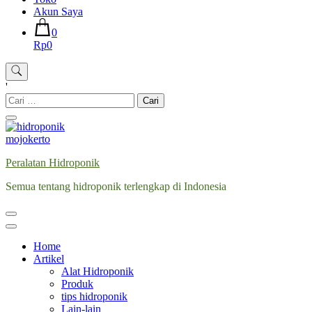
Akun Saya
0
Rp0
'
Cari
untuk:
Peralatan Hidroponik
Semua tentang hidroponik terlengkap di Indonesia
Home
Artikel
Alat Hidroponik
Produk
tips hidroponik
Lain-lain