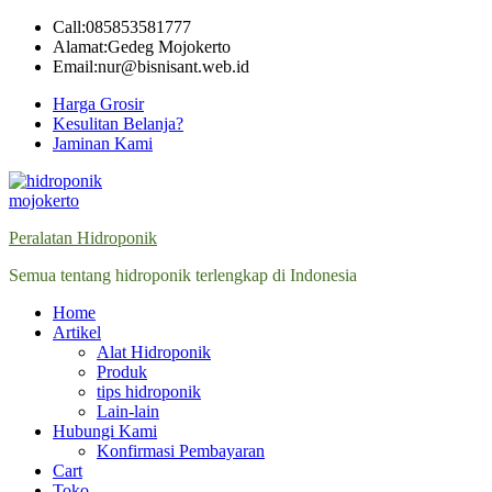
Skip
Call:085853581777
to
Alamat:Gedeg Mojokerto
content
Email:nur@bisnisant.web.id
Harga Grosir
Kesulitan Belanja?
Jaminan Kami
Peralatan Hidroponik
Semua tentang hidroponik terlengkap di Indonesia
Home
Artikel
Alat Hidroponik
Produk
tips hidroponik
Lain-lain
Hubungi Kami
Konfirmasi Pembayaran
Cart
Toko