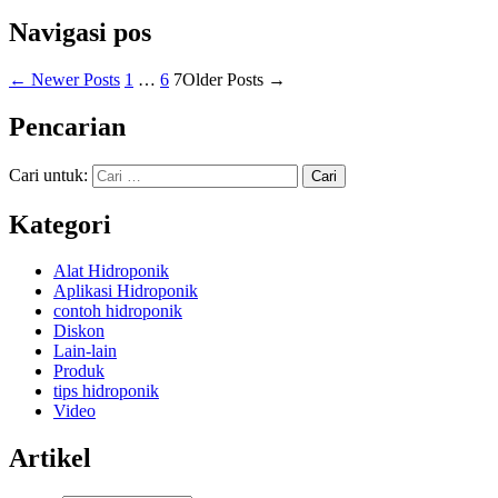
Navigasi pos
←
Newer
Posts
1
…
6
7
Older
Posts
→
Pencarian
Cari untuk:
Kategori
Alat Hidroponik
Aplikasi Hidroponik
contoh hidroponik
Diskon
Lain-lain
Produk
tips hidroponik
Video
Artikel