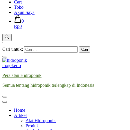
Cart
Toko
Akun Saya
0
Rp0
'
Cari untuk:
Peralatan Hidroponik
Semua tentang hidroponik terlengkap di Indonesia
Home
Artikel
Alat Hidroponik
Produk