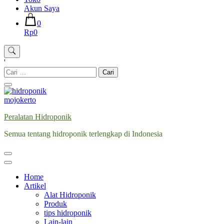
Akun Saya
0
Rp0
'
Cari
untuk:
Peralatan Hidroponik
Semua tentang hidroponik terlengkap di Indonesia
Home
Artikel
Alat Hidroponik
Produk
tips hidroponik
Lain-lain