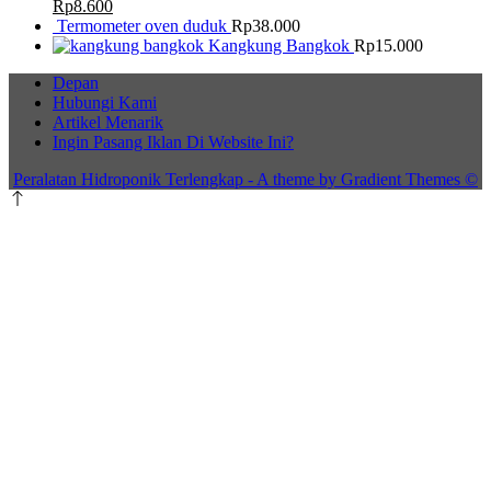
Rp
8.600
Termometer oven duduk
Rp
38.000
Kangkung Bangkok
Rp
15.000
Depan
Hubungi Kami
Artikel Menarik
Ingin Pasang Iklan Di Website Ini?
Peralatan Hidroponik Terlengkap - A theme by Gradient Themes ©