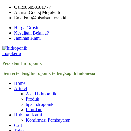
Skip
Call:085853581777
to
Alamat:Gedeg Mojokerto
content
Email:nur@bisnisant.web.id
Harga Grosir
Kesulitan Belanja?
Jaminan Kami
Peralatan Hidroponik
Semua tentang hidroponik terlengkap di Indonesia
Home
Artikel
Alat Hidroponik
Produk
tips hidroponik
Lain-lain
Hubungi Kami
Konfirmasi Pembayaran
Cart
Toko