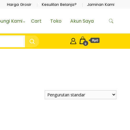
Harga Grosir
Kesulitan Belanja?
Jaminan Kami
ungi Kami
Cart
Toko
Akun Saya
Rp0
0