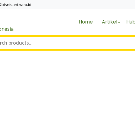
@bisnisant.web.id
Home
Artikel
Hub
onesia