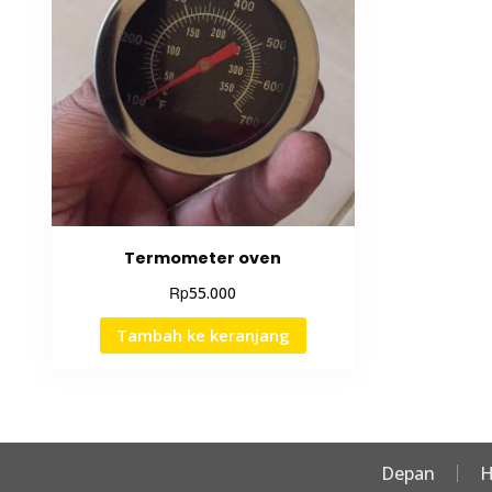
Termometer oven
Rp
55.000
Tambah ke keranjang
Depan
H