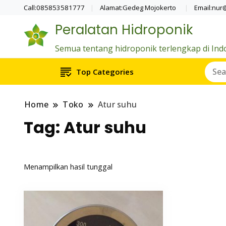
Call:085853581777
Alamat:Gedeg Mojokerto
Email:nur
Peralatan Hidroponik
Semua tentang hidroponik terlengkap di Ind
Top Categories
Home
Toko
Atur suhu
Tag:
Atur suhu
Menampilkan hasil tunggal