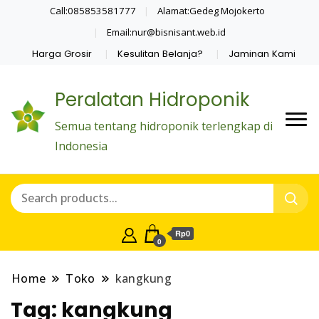
Call:085853581777
Alamat:Gedeg Mojokerto
Email:nur@bisnisant.web.id
Harga Grosir
Kesulitan Belanja?
Jaminan Kami
Peralatan Hidroponik
Semua tentang hidroponik terlengkap di
Indonesia
Rp0
0
Home
Toko
kangkung
Tag:
kangkung