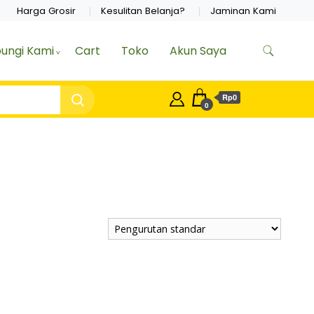
Harga Grosir
Kesulitan Belanja?
Jaminan Kami
ungi Kami
Cart
Toko
Akun Saya
Rp0
0