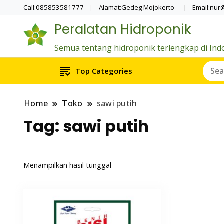
Call:085853581777
Alamat:Gedeg Mojokerto
Email:nur
Peralatan Hidroponik
Semua tentang hidroponik terlengkap di Ind
Top Categories
Home
Toko
sawi putih
Tag:
sawi putih
Menampilkan hasil tunggal