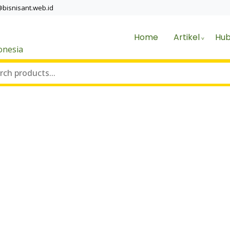
@bisnisant.web.id
Home
Artikel
Hub
onesia