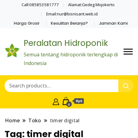
Call:085853581777
Alamat:Gedeg Mojokerto
Email:nur@bisnisant.web.id
Harga Grosir
Kesulitan Belanja?
Jaminan Kami
Peralatan Hidroponik
Semua tentang hidroponik terlengkap di
Indonesia
Rp0
0
Home
Toko
timer digital
Tag:
timer digital