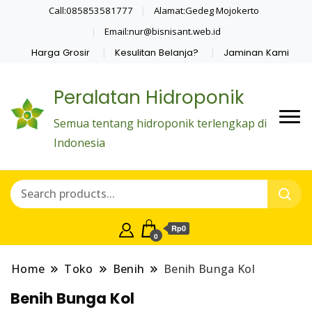
Call:085853581777
Alamat:Gedeg Mojokerto
Email:nur@bisnisant.web.id
Harga Grosir
Kesulitan Belanja?
Jaminan Kami
Peralatan Hidroponik
Semua tentang hidroponik terlengkap di
Indonesia
Rp0
0
Home
Toko
Benih
Benih Bunga Kol
Benih Bunga Kol