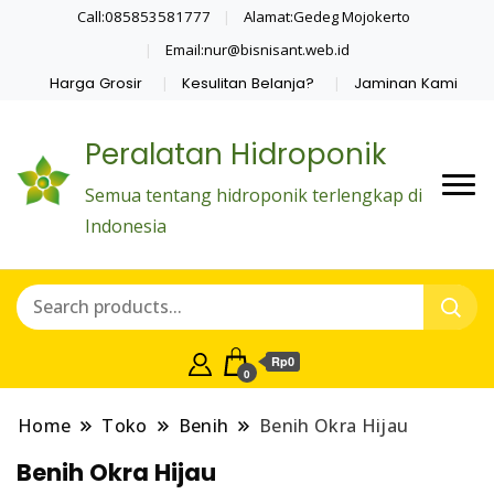
Call:085853581777
Alamat:Gedeg Mojokerto
Email:nur@bisnisant.web.id
Harga Grosir
Kesulitan Belanja?
Jaminan Kami
Peralatan Hidroponik
Semua tentang hidroponik terlengkap di
Indonesia
Rp0
0
Home
Toko
Benih
Benih Okra Hijau
Benih Okra Hijau