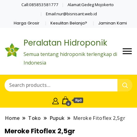
Call:085853581777
Alamat:Gedeg Mojokerto
Email:nur@bisnisant.web.id
Harga Grosir
Kesulitan Belanja?
Jaminan Kami
Peralatan Hidroponik
Semua tentang hidroponik terlengkap di
Indonesia
Rp0
0
Home
Toko
Pupuk
Meroke Fitoflex 2,5gr
Meroke Fitoflex 2,5gr