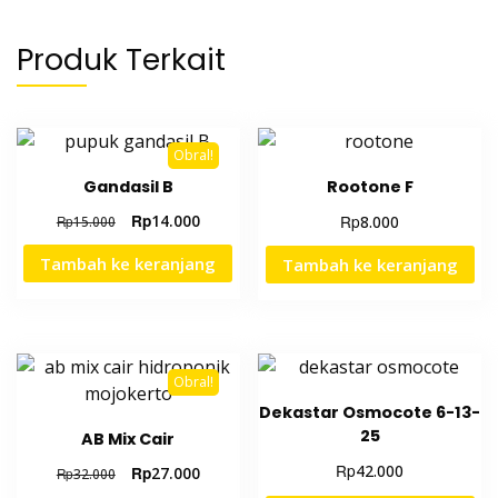
Produk Terkait
Obral!
Gandasil B
Rootone F
Rp
14.000
Rp
8.000
Rp
15.000
Tambah ke keranjang
Tambah ke keranjang
Obral!
Dekastar Osmocote 6-13-
25
AB Mix Cair
Rp
42.000
Rp
27.000
Rp
32.000