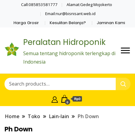
Call:085853581777
Alamat:Gedeg Mojokerto
Email:nur@bisnisant.web.id
Harga Grosir
Kesulitan Belanja?
Jaminan Kami
Peralatan Hidroponik
Semua tentang hidroponik terlengkap di
Indonesia
Rp0
0
Home
Toko
Lain-lain
Ph Down
Ph Down