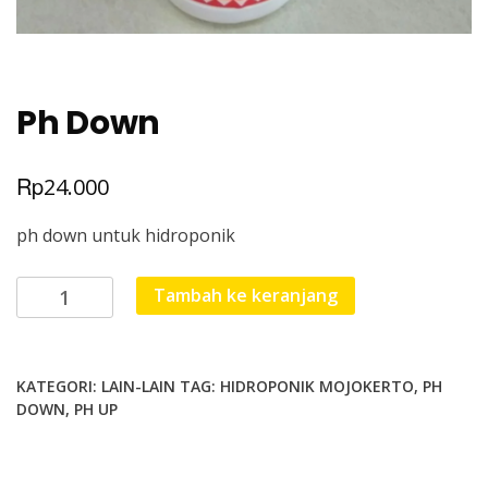
Ph Down
Rp
24.000
ph down untuk hidroponik
Kuantitas
Tambah ke keranjang
Ph
Down
KATEGORI:
LAIN-LAIN
TAG:
HIDROPONIK MOJOKERTO
,
PH
DOWN
,
PH UP