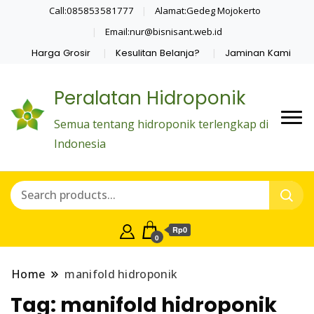
Call:085853581777
Alamat:Gedeg Mojokerto
Email:nur@bisnisant.web.id
Harga Grosir
Kesulitan Belanja?
Jaminan Kami
Peralatan Hidroponik
Semua tentang hidroponik terlengkap di
Indonesia
Rp0
0
Home
manifold hidroponik
Tag:
manifold hidroponik