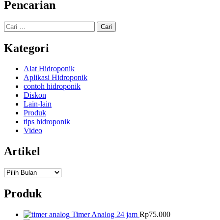
Pencarian
Cari
untuk:
Kategori
Alat Hidroponik
Aplikasi Hidroponik
contoh hidroponik
Diskon
Lain-lain
Produk
tips hidroponik
Video
Artikel
Artikel
Produk
Timer Analog 24 jam
Rp
75.000