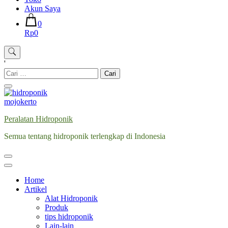
Akun Saya
0
Rp0
'
Cari
untuk:
Peralatan Hidroponik
Semua tentang hidroponik terlengkap di Indonesia
Home
Artikel
Alat Hidroponik
Produk
tips hidroponik
Lain-lain