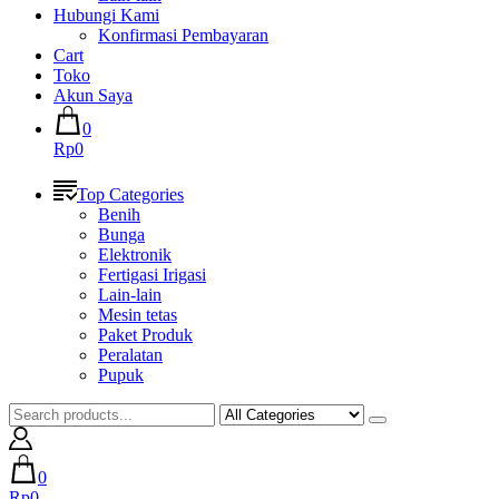
Hubungi Kami
Konfirmasi Pembayaran
Cart
Toko
Akun Saya
0
Rp0
Top Categories
Benih
Bunga
Elektronik
Fertigasi Irigasi
Lain-lain
Mesin tetas
Paket Produk
Peralatan
Pupuk
0
Rp0