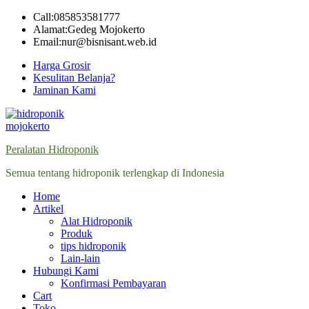
Skip
Call:085853581777
to
Alamat:Gedeg Mojokerto
content
Email:nur@bisnisant.web.id
Harga Grosir
Kesulitan Belanja?
Jaminan Kami
Peralatan Hidroponik
Semua tentang hidroponik terlengkap di Indonesia
Home
Artikel
Alat Hidroponik
Produk
tips hidroponik
Lain-lain
Hubungi Kami
Konfirmasi Pembayaran
Cart
Toko