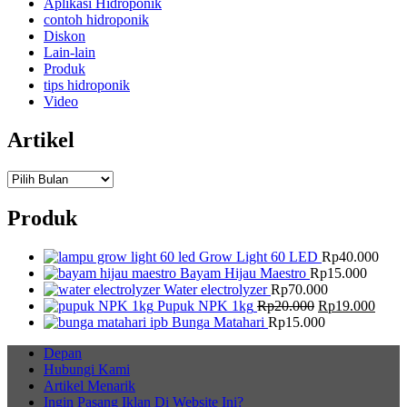
Aplikasi Hidroponik
contoh hidroponik
Diskon
Lain-lain
Produk
tips hidroponik
Video
Artikel
Artikel
Produk
Grow Light 60 LED
Rp
40.000
Bayam Hijau Maestro
Rp
15.000
Water electrolyzer
Rp
70.000
Pupuk NPK 1kg
Rp
20.000
Rp
19.000
Bunga Matahari
Rp
15.000
Depan
Hubungi Kami
Artikel Menarik
Ingin Pasang Iklan Di Website Ini?