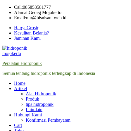
Skip
Call:085853581777
to
Alamat:Gedeg Mojokerto
content
Email:nur@bisnisant.web.id
Harga Grosir
Kesulitan Belanja?
Jaminan Kami
Peralatan Hidroponik
Semua tentang hidroponik terlengkap di Indonesia
Home
Artikel
Alat Hidroponik
Produk
tips hidroponik
Lain-lain
Hubungi Kami
Konfirmasi Pembayaran
Cart
Toko