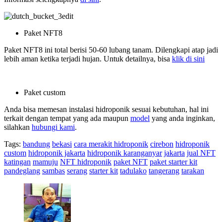
Paket NFT8
Paket NFT8 ini total berisi 50-60 lubang tanam. Dilengkapi atap jadi
lebih aman ketika terjadi hujan. Untuk detailnya
, bisa
klik di sini
Paket custom
Anda bisa memesan instalasi hidroponik sesuai kebutuhan, hal ini
terkait dengan tempat yang ada maupun
model
yang anda inginkan,
silahkan
hubungi kami
.
Tags:
bandung
bekasi
cara merakit hidroponik
cirebon
hidroponik
custom
hidroponik jakarta
hidroponik karanganyar
jakarta
jual NFT
katingan
mamuju
NFT hidroponik
paket NFT
paket starter kit
pandeglang
sambas
serang
starter kit
tadulako
tangerang
tarakan