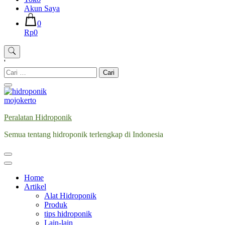
Akun Saya
0
Rp0
'
Cari
untuk:
Peralatan Hidroponik
Semua tentang hidroponik terlengkap di Indonesia
Home
Artikel
Alat Hidroponik
Produk
tips hidroponik
Lain-lain