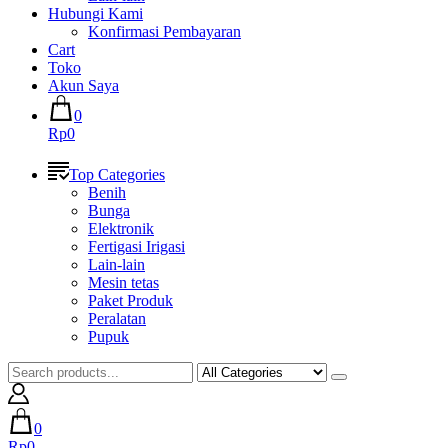
Hubungi Kami
Konfirmasi Pembayaran
Cart
Toko
Akun Saya
0
Rp0
Top Categories
Benih
Bunga
Elektronik
Fertigasi Irigasi
Lain-lain
Mesin tetas
Paket Produk
Peralatan
Pupuk
0
Rp0