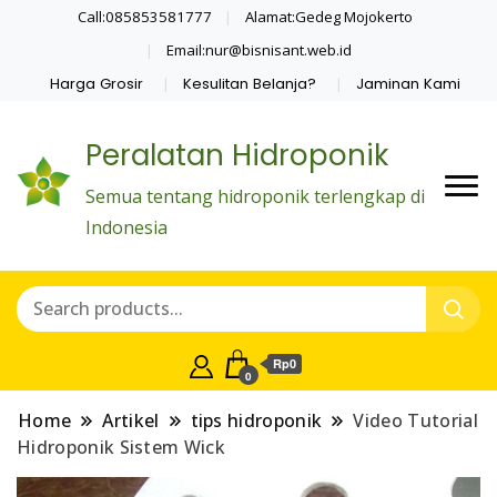
Call:085853581777
Alamat:Gedeg Mojokerto
Email:nur@bisnisant.web.id
Harga Grosir
Kesulitan Belanja?
Jaminan Kami
Peralatan Hidroponik
Semua tentang hidroponik terlengkap di
Indonesia
Rp0
0
Home
Artikel
tips hidroponik
Video Tutorial
Hidroponik Sistem Wick