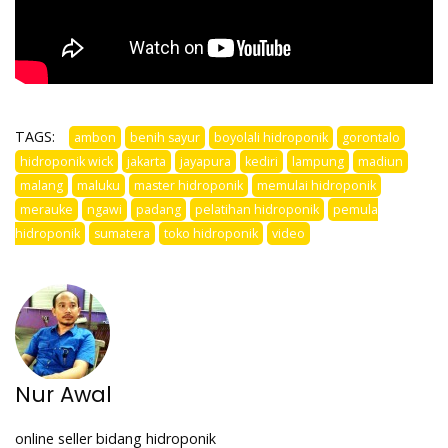
TAGS:
ambon
benih sayur
boyolali hidroponik
gorontalo
hidroponik wick
jakarta
jayapura
kediri
lampung
madiun
malang
maluku
master hidroponik
memulai hidroponik
merauke
ngawi
padang
pelatihan hidroponik
pemula
hidroponik
sumatera
toko hidroponik
video
Nur Awal
online seller bidang hidroponik