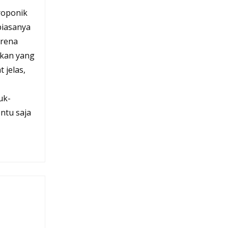
roponik
biasanya
arena
kan yang
 jelas,
uk-
ntu saja