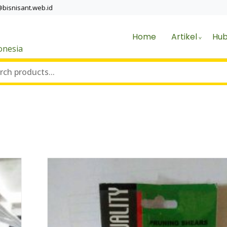
@bisnisant.web.id
Home
Artikel
Hub
onesia