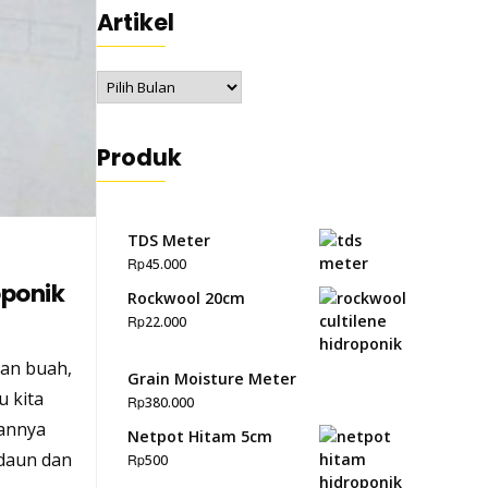
Artikel
Artikel
Produk
TDS Meter
Rp
45.000
ponik
Rockwool 20cm
Rp
22.000
man buah,
Grain Moisture Meter
u kita
Rp
380.000
lannya
Netpot Hitam 5cm
daun dan
Rp
500