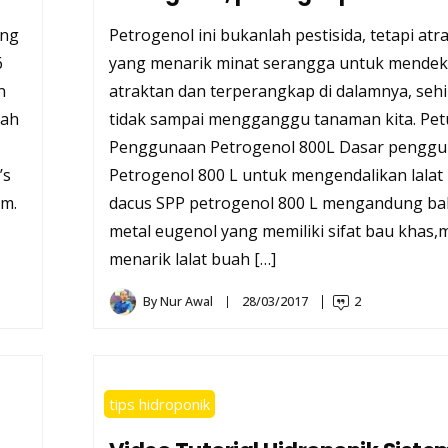
ang
Petrogenol ini bukanlah pestisida, tetapi atr
6
yang menarik minat serangga untuk mendek
n
atraktan dan terperangkap di dalamnya, seh
lah
tidak sampai mengganggu tanaman kita. Pet
Penggunaan Petrogenol 800L Dasar pengg
’s
Petrogenol 800 L untuk mengendalikan lalat
am.
dacus SPP petrogenol 800 L mengandung bah
metal eugenol yang memiliki sifat bau khas
menarik lalat buah […]
By
Nur Awal
28/03/2017
2
tips hidroponik