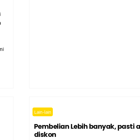
i
a
mi
Lain-lain
Pembelian Lebih banyak, pasti 
diskon