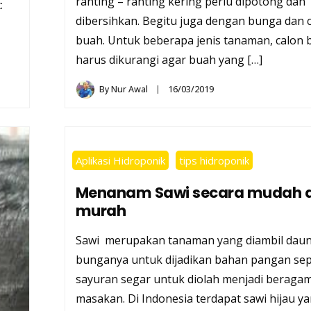
ranting – ranting kering perlu dipotong dan
:
dibersihkan. Begitu juga dengan bunga dan 
buah. Untuk beberapa jenis tanaman, calon b
harus dikurangi agar buah yang […]
By
Nur Awal
16/03/2019
Aplikasi Hidroponik
tips hidroponik
Menanam Sawi secara mudah 
murah
Sawi merupakan tanaman yang diambil daun
bunganya untuk dijadikan bahan pangan sep
sayuran segar untuk diolah menjadi beragam
masakan. Di Indonesia terdapat sawi hijau y