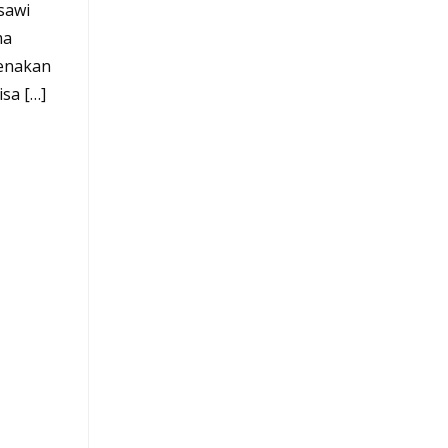
 sawi
ma
renakan
sa […]