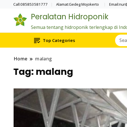
Call:085853581777
Alamat:Gedeg Mojokerto
Email:nur
Peralatan Hidroponik
Semua tentang hidroponik terlengkap di Ind
Top Categories
Home
malang
Tag:
malang