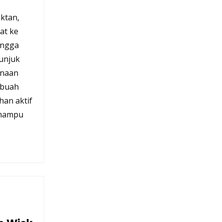
aktan,
at ke
ingga
unjuk
unaan
 buah
an aktif
,mampu