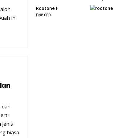
Rootone F
calon
Rp
8.000
uah ini
dan
 dan
erti
 jenis
ang biasa