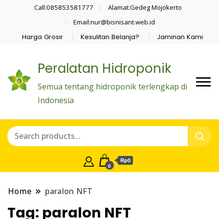
Call:085853581777
Alamat:Gedeg Mojokerto
Email:nur@bisnisant.web.id
Harga Grosir
Kesulitan Belanja?
Jaminan Kami
Peralatan Hidroponik
Semua tentang hidroponik terlengkap di
Indonesia
Rp0
0
Home
paralon NFT
Tag:
paralon NFT