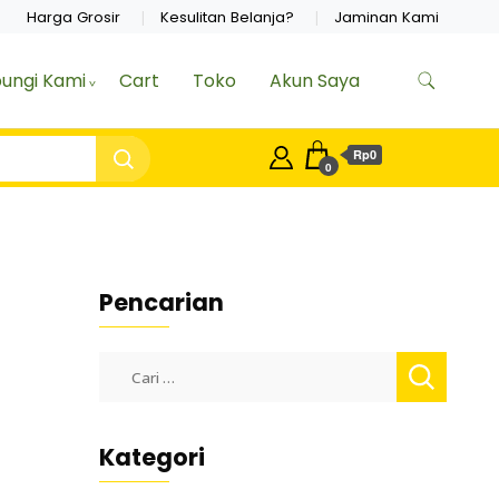
Harga Grosir
Kesulitan Belanja?
Jaminan Kami
ungi Kami
Cart
Toko
Akun Saya
Rp0
0
Pencarian
Cari
untuk:
Kategori