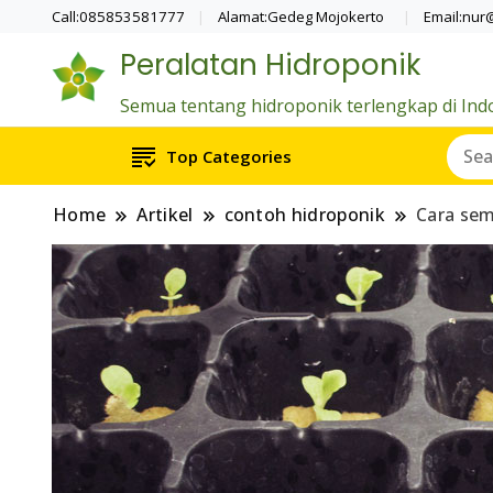
Call:085853581777
Alamat:Gedeg Mojokerto
Email:nur
Peralatan Hidroponik
Semua tentang hidroponik terlengkap di Ind
Top Categories
Home
Artikel
contoh hidroponik
Cara sem