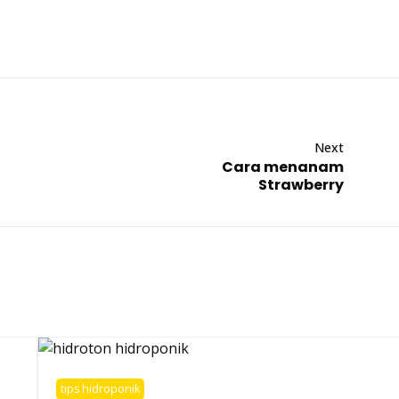
Next
Cara menanam
Strawberry
tips hidroponik