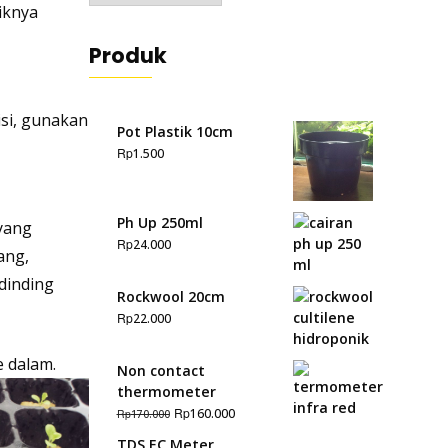
iknya
Produk
isi, gunakan
Pot Plastik 10cm
Rp
1.500
Ph Up 250ml
 yang
Rp
24.000
ang,
 dinding
Rockwool 20cm
Rp
22.000
 dalam.
Non contact
thermometer
Rp
160.000
Rp
170.000
TDS EC Meter