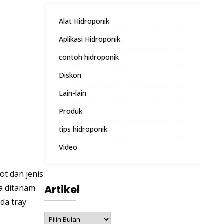
Alat Hidroponik
Aplikasi Hidroponik
contoh hidroponik
Diskon
Lain-lain
Produk
tips hidroponik
Video
ot dan jenis
na ditanam
Artikel
ada tray
Artikel