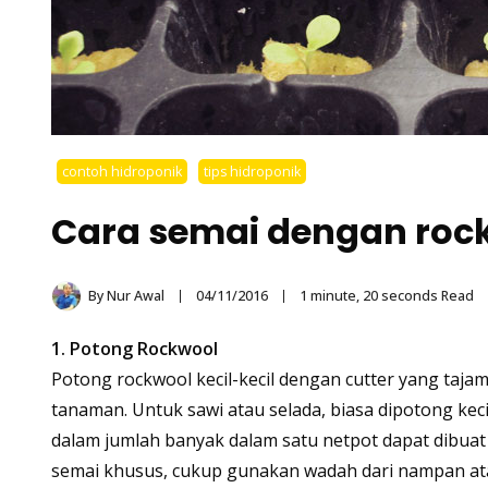
contoh hidroponik
tips hidroponik
Cara semai dengan roc
By
Nur Awal
04/11/2016
1 minute, 20 seconds Read
1. Potong Rockwool
Potong rockwool kecil-kecil dengan cutter yang taja
tanaman. Untuk sawi atau selada, biasa dipotong kec
dalam jumlah banyak dalam satu netpot dapat dibuat le
semai khusus, cukup gunakan wadah dari nampan atau