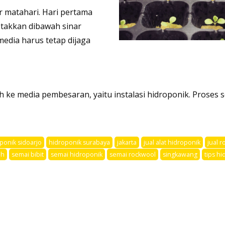
r matahari. Hari pertama
etakkan dibawah sinar
media harus tetap dijaga
h ke media pembesaran, yaitu instalasi hidroponik. Proses 
ponik sidoarjo
hidroponik surabaya
jakarta
jual alat hidroponik
jual 
ih
semai bibit
semai hidroponik
semai rockwool
singkawang
tips h