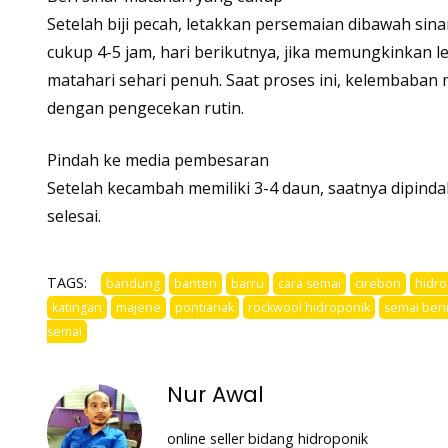
Setelah biji pecah, letakkan persemaian dibawah sina
cukup 4-5 jam, hari berikutnya, jika memungkinkan l
matahari sehari penuh. Saat proses ini, kelembaban 
dengan pengecekan rutin.
Pindah ke media pembesaran
Setelah kecambah memiliki 3-4 daun, saatnya dipinda
selesai.
TAGS:
bandung
banten
barru
cara semai
cirebon
hidro
katingan
majene
pontianak
rockwool hidroponik
semai ben
semai
Nur Awal
online seller bidang hidroponik