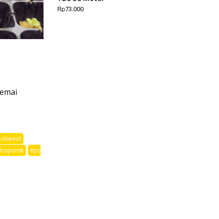
Rp
73.000
semai
rockwool
idroponik
tips