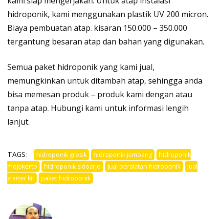
kami siap mengerjakan. Untuk atap instalasi
hidroponik, kami menggunakan plastik UV 200 micron.
Biaya pembuatan atap. kisaran 150.000 – 350.000
tergantung besaran atap dan bahan yang digunakan.
Semua paket hidroponik yang kami jual,
memungkinkan untuk ditambah atap, sehingga anda
bisa memesan produk – produk kami dengan atau
tanpa atap.
Hubungi kami
untuk informasi lengih
lanjut.
TAGS:
hidroponik gresik
hidroponik jombang
hidroponik
mojokerto
hidroponik sidoarjo
jual peralatan hidroponik
jual
starter kit
paket hidroponik