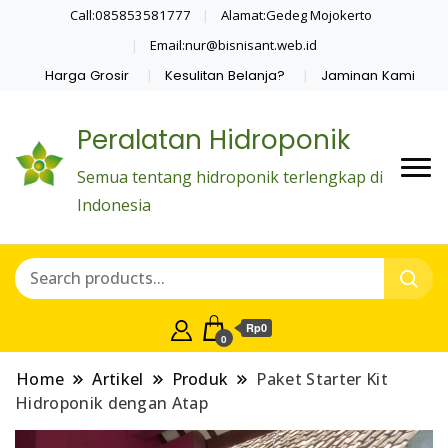
Call:085853581777
Alamat:Gedeg Mojokerto
Email:nur@bisnisant.web.id
Harga Grosir
Kesulitan Belanja?
Jaminan Kami
Peralatan Hidroponik
Semua tentang hidroponik terlengkap di
Indonesia
Rp0
0
Home
Artikel
Produk
Paket Starter Kit
Hidroponik dengan Atap