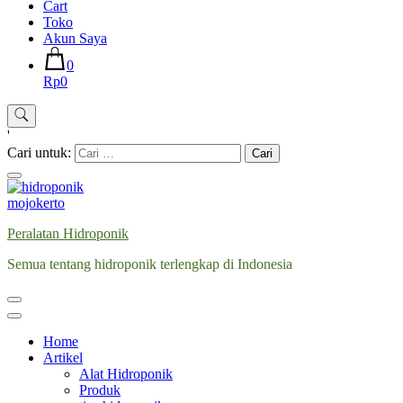
Cart
Toko
Akun Saya
0
Rp0
'
Cari untuk:
Peralatan Hidroponik
Semua tentang hidroponik terlengkap di Indonesia
Home
Artikel
Alat Hidroponik
Produk