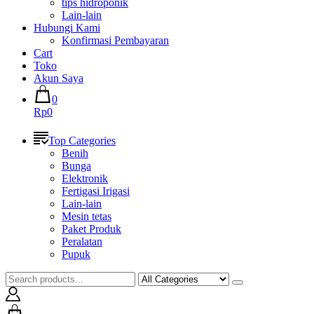
tips hidroponik
Lain-lain
Hubungi Kami
Konfirmasi Pembayaran
Cart
Toko
Akun Saya
0
Rp0
Top Categories
Benih
Bunga
Elektronik
Fertigasi Irigasi
Lain-lain
Mesin tetas
Paket Produk
Peralatan
Pupuk