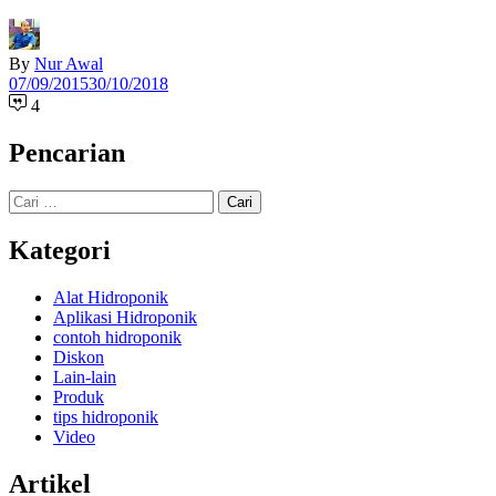
By
Nur Awal
07/09/2015
30/10/2018
4
Pencarian
Cari
untuk:
Kategori
Alat Hidroponik
Aplikasi Hidroponik
contoh hidroponik
Diskon
Lain-lain
Produk
tips hidroponik
Video
Artikel