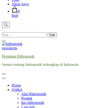
Akun Saya
0
Rp0
'
Cari
untuk:
Peralatan Hidroponik
Semua tentang hidroponik terlengkap di Indonesia
Home
Artikel
Alat Hidroponik
Produk
tips hidroponik
Lain-lain