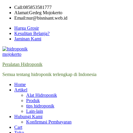
Skip
Call:085853581777
to
Alamat:Gedeg Mojokerto
content
Email:nur@bisnisant.web.id
Harga Grosir
Kesulitan Belanja?
Jaminan Kami
Peralatan Hidroponik
Semua tentang hidroponik terlengkap di Indonesia
Home
Artikel
Alat Hidroponik
Produk
tips hidroponik
Lain-lain
Hubungi Kami
Konfirmasi Pembayaran
Cart
Toko