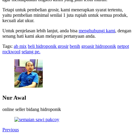
Tetapi untuk pembelian grosir, kami menerapkan syarat tertentu,
yaitu pembelian minimal senilai 1 juta rupiah untuk semua produk,
kecuali alat ukur.
Untuk penjelasan lebih lanjut, anda bisa
menghubungi kami
, dengan
senang hati kami akan melayani pertanyaan anda.
Tags:
ab mix
beli hidroponik grosir
benih
groasir hidroponik
netpot
rockwool
selang pe.
Nur Awal
online seller bidang hidroponik
Previous