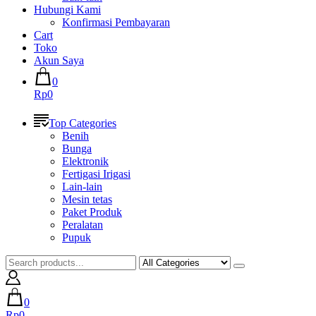
Hubungi Kami
Konfirmasi Pembayaran
Cart
Toko
Akun Saya
0
Rp0
Top Categories
Benih
Bunga
Elektronik
Fertigasi Irigasi
Lain-lain
Mesin tetas
Paket Produk
Peralatan
Pupuk
0
Rp0