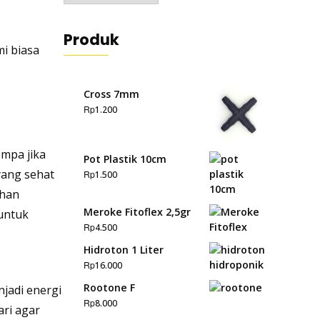
Produk
i biasa
Cross 7mm
Rp
1.200
ompa jika
Pot Plastik 10cm
yang sehat
Rp
1.500
uhan
Meroke Fitoflex 2,5gr
untuk
Rp
4.500
Hidroton 1 Liter
Rp
16.000
Rootone F
jadi energi
Rp
8.000
ri agar