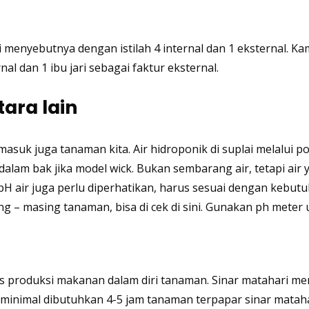
enyebutnya dengan istilah 4 internal dan 1 eksternal. Kam
l dan 1 ibu jari sebagai faktur eksternal.
tara lain
masuk juga tanaman kita. Air hidroponik di suplai melalui p
lam bak jika model wick. Bukan sembarang air, tetapi air 
pH air
juga perlu diperhatikan, harus sesuai dengan kebut
sing – masing tanaman, bisa
di cek di sini
. Gunakan ph meter 
 produksi makanan dalam diri tanaman. Sinar matahari men
minimal dibutuhkan 4-5 jam tanaman terpapar sinar mataha