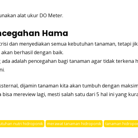
unakan alat ukur DO Meter.
Pencegahan Hama
si dan menyediakan semua kebutuhan tanaman, tetapi jika
k akan berhasil dengan baik.
g ada adalah pencegahan bagi tanaman agar tidak terkena 
ni
.
eksternal, dijamin tanaman kita akan tumbuh dengan maksima
bisa mereview lagi, mesti salah satu dari 5 hal ini yang ku
utuhan nutri hidroponik
merawat tanaman hidroponik
tanaman hidropo