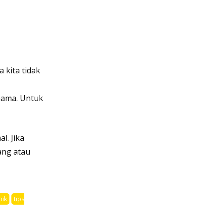
 kita tidak
hama. Untuk
l. Jika
rang atau
nik
tips