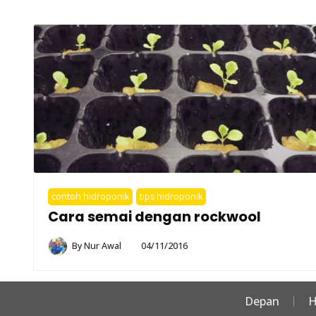
contoh hidroponik
tips hidroponik
Cara semai dengan rockwool
By
Nur Awal
04/11/2016
Depan
H