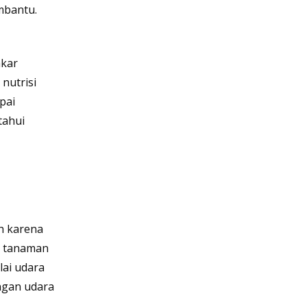
mbantu.
akar
nutrisi
pai
tahui
h karena
t tanaman
lai udara
engan udara