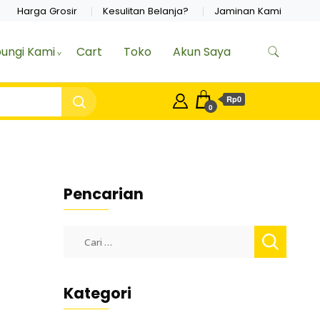
Harga Grosir
Kesulitan Belanja?
Jaminan Kami
ungi Kami
Cart
Toko
Akun Saya
Rp0
0
Pencarian
Cari
untuk:
Kategori