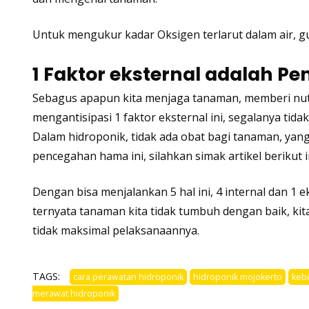
Untuk mengukur kadar Oksigen terlarut dalam air, g
1 Faktor eksternal adalah 
Sebagus apapun kita menjaga tanaman, memberi nutri
mengantisipasi 1 faktor eksternal ini, segalanya tida
Dalam hidroponik, tidak ada obat bagi tanaman, yan
pencegahan hama ini, silahkan simak
artikel berikut i
Dengan bisa menjalankan 5 hal ini, 4 internal dan 1 
ternyata tanaman kita tidak tumbuh dengan baik, kita 
tidak maksimal pelaksanaannya.
TAGS:
cara perawatan hidroponik
hidroponik mojokerto
keb
merawat hidroponik