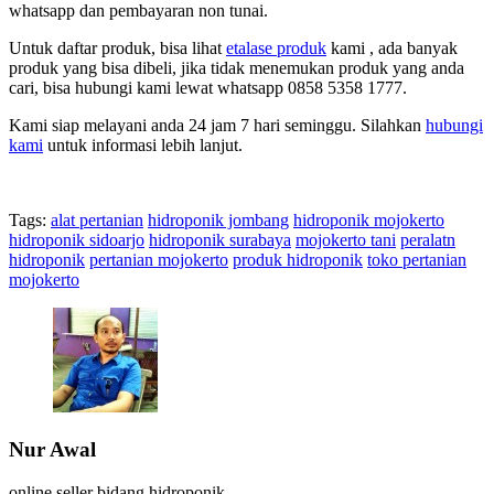
whatsapp dan pembayaran non tunai.
Untuk daftar produk, bisa lihat
etalase produk
kami , ada banyak
produk yang bisa dibeli, jika tidak menemukan produk yang anda
cari, bisa hubungi kami lewat whatsapp 0858 5358 1777.
Kami siap melayani anda 24 jam 7 hari seminggu. Silahkan
hubungi
kami
untuk informasi lebih lanjut.
Tags:
alat pertanian
hidroponik jombang
hidroponik mojokerto
hidroponik sidoarjo
hidroponik surabaya
mojokerto tani
peralatn
hidroponik
pertanian mojokerto
produk hidroponik
toko pertanian
mojokerto
Nur Awal
online seller bidang hidroponik