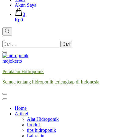
Akun Saya
0
Rp0
'
Cari
untuk:
Peralatan Hidroponik
Semua tentang hidroponik terlengkap di Indonesia
Home
Artikel
Alat Hidroponik
Produk
tips hidroponik
Lain-lain