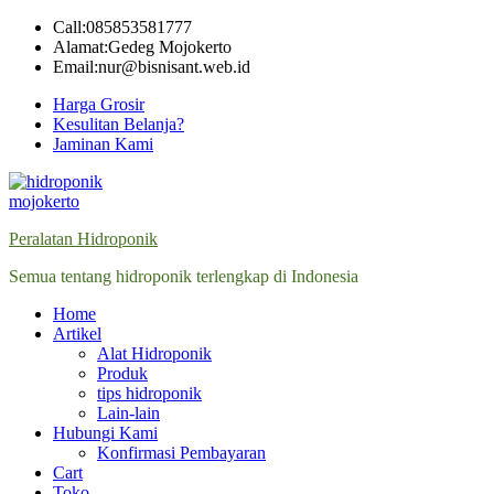
Skip
Call:085853581777
to
Alamat:Gedeg Mojokerto
content
Email:nur@bisnisant.web.id
Harga Grosir
Kesulitan Belanja?
Jaminan Kami
Peralatan Hidroponik
Semua tentang hidroponik terlengkap di Indonesia
Home
Artikel
Alat Hidroponik
Produk
tips hidroponik
Lain-lain
Hubungi Kami
Konfirmasi Pembayaran
Cart
Toko