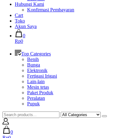
Hubungi Kami
Konfirmasi Pembayaran
Cart
Toko
Akun Saya
0
Rp0
Top Categories
Benih
Bunga
Elektronik
Fertigasi Irigasi
Lain-lain
Mesin tetas
Paket Produk
Peralatan
Pupuk
0
Rp0