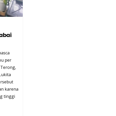
abai
pasca
bu per
l Terong,
Lukita
ersebut
an karena
g tinggi