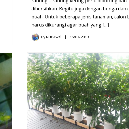
ranting – ranting kering perlu dipotong dan
dibersihkan. Begitu juga dengan bunga dan 
buah. Untuk beberapa jenis tanaman, calon b
harus dikurangi agar buah yang […]
By
Nur Awal
16/03/2019