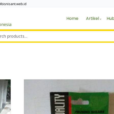
@bisnisant.web.id
Home
Artikel
Hub
onesia