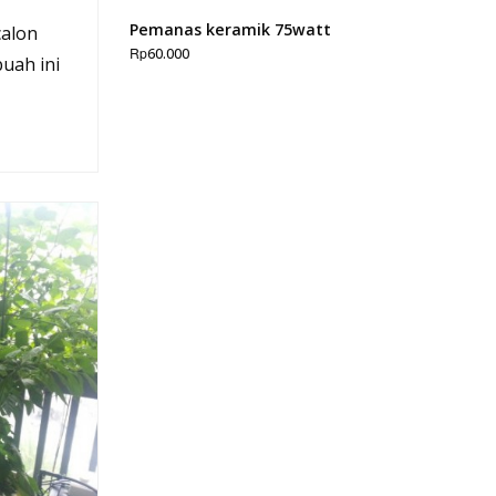
Pemanas keramik 75watt
calon
Rp
60.000
uah ini