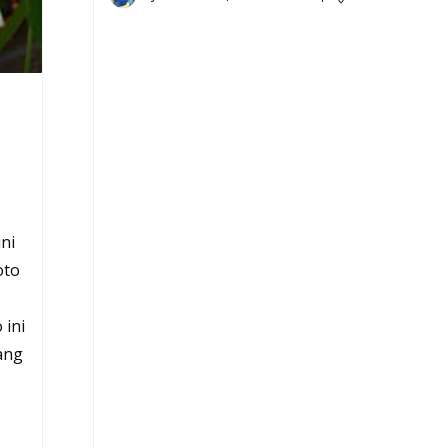
ni
oto
 ini
ang