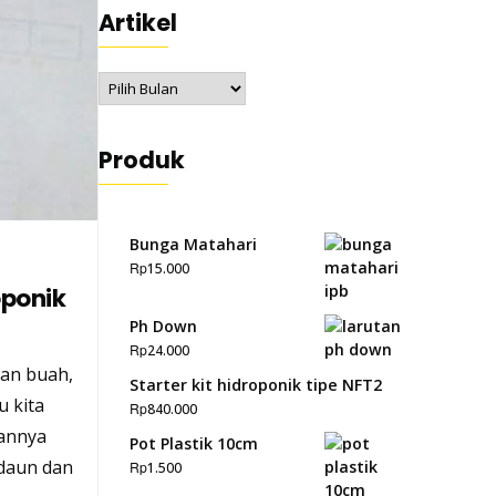
Artikel
Artikel
Produk
Bunga Matahari
Rp
15.000
ponik
Ph Down
Rp
24.000
man buah,
Starter kit hidroponik tipe NFT2
u kita
Rp
840.000
lannya
Pot Plastik 10cm
daun dan
Rp
1.500