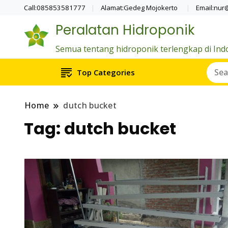
Call:085853581777
Alamat:Gedeg Mojokerto
Email:nur
Peralatan Hidroponik
Semua tentang hidroponik terlengkap di Ind
Top Categories
Home
dutch bucket
Tag:
dutch bucket