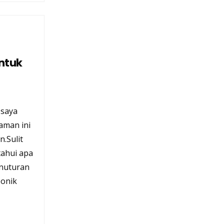
ntuk
 saya
naman ini
.Sulit
tahui apa
enuturan
ponik