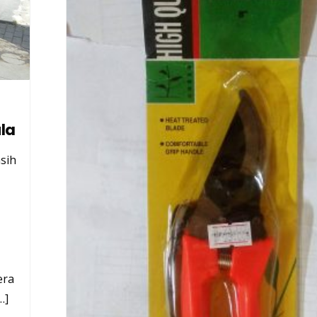
la
sih
era
…]