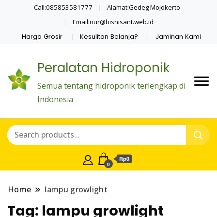
Call:085853581777
Alamat:Gedeg Mojokerto
Email:nur@bisnisant.web.id
Harga Grosir
Kesulitan Belanja?
Jaminan Kami
Peralatan Hidroponik
Semua tentang hidroponik terlengkap di
Indonesia
Rp0
0
Home
lampu growlight
Tag:
lampu growlight