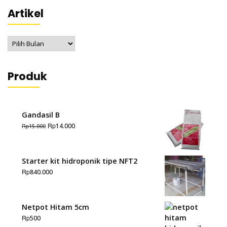
Artikel
Artikel
Produk
Gandasil B
Rp
14.000
Rp
15.000
Starter kit hidroponik tipe NFT2
Rp
840.000
Netpot Hitam 5cm
Rp
500