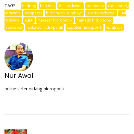
TAGS:
badung
bau bau
beli rockwool
bombana
cara potong
rockwool
denpasar
hidroponik surabaya
jakarta rockwool
jual
rockwool
kutai
makasar hidroponik
manado hidroponik
rockwool
rockwool hidroponik
supplier hidroponik
surabaya
Nur Awal
online seller bidang hidroponik