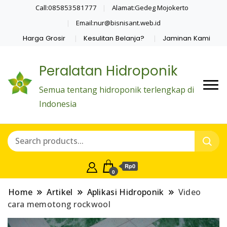
Call:085853581777
Alamat:Gedeg Mojokerto
Email:nur@bisnisant.web.id
Harga Grosir
Kesulitan Belanja?
Jaminan Kami
Peralatan Hidroponik
Semua tentang hidroponik terlengkap di
Indonesia
Rp0
0
Home
Artikel
Aplikasi Hidroponik
Video
cara memotong rockwool