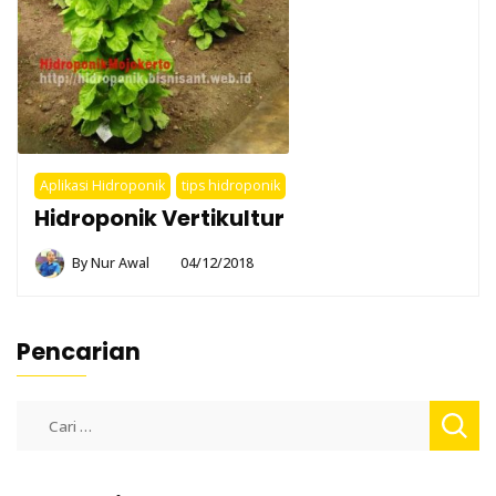
Aplikasi Hidroponik
tips hidroponik
Hidroponik Vertikultur
By
Nur Awal
04/12/2018
Pencarian
Cari
untuk: